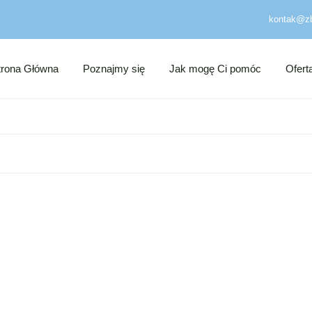
kontak@zb
trona Główna
Poznajmy się
Jak mogę Ci pomóc
Ofert