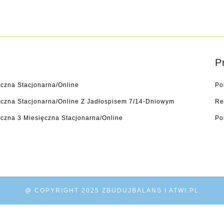
P
yczna Stacjonarna/online
Po
tyczna Stacjonarna/online Z Jadłospisem 7/14-Dniowym
Re
czna 3 Miesięczna Stacjonarna/online
Po
@ COPYRIGHT 2025 ZBUDUJBALANS I ATWI.PL