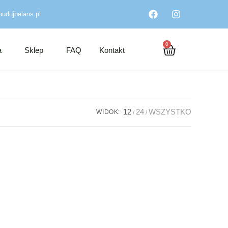
udujbalans.pl
0
a
Sklep
FAQ
Kontakt
12
24
WSZYSTKO
WIDOK: