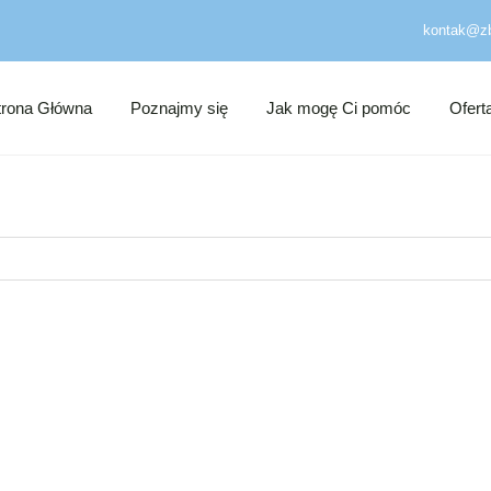
kontak@zb
trona Główna
Poznajmy się
Jak mogę Ci pomóc
Ofert