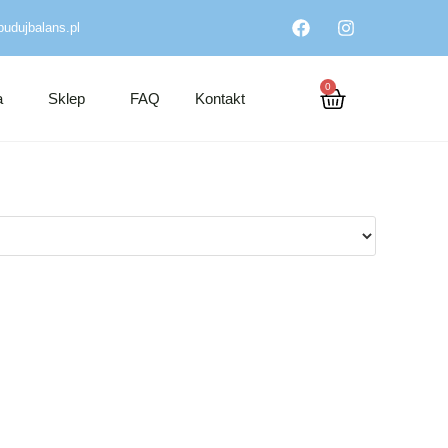
udujbalans.pl
0
a
Sklep
FAQ
Kontakt