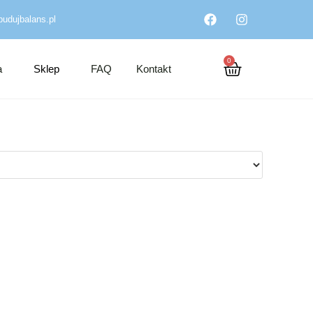
udujbalans.pl
0
a
Sklep
FAQ
Kontakt