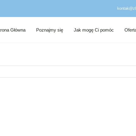
kontak@zb
trona Główna
Poznajmy się
Jak mogę Ci pomóc
Ofert