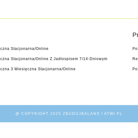
P
yczna Stacjonarna/online
Po
tyczna Stacjonarna/online Z Jadłospisem 7/14-Dniowym
Re
czna 3 Miesięczna Stacjonarna/online
Po
@ COPYRIGHT 2025 ZBUDUJBALANS I ATWI.PL